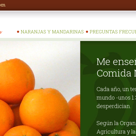
com
NARANJAS Y MANDARINAS
PREGUNTAS FRECU
Me enseñ
Comida N
Cada año, un te
mundo -unos 1.3
desperdician.
Según la Organi
Agricultura y l