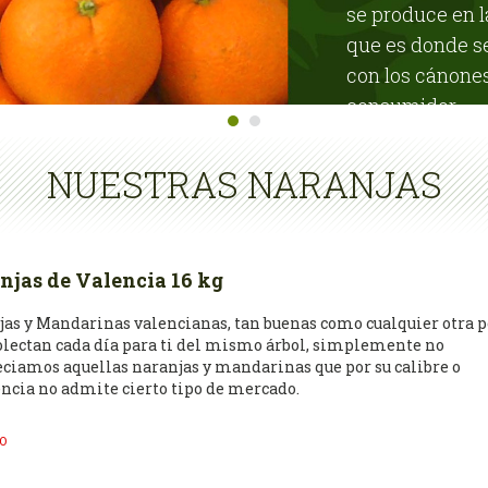
se produce en 
que es donde s
con los cánones
consumidor.
NUESTRAS NARANJAS
njas de Valencia 16 kg
as y Mandarinas valencianas, tan buenas como cualquier otra 
olectan cada día para ti del mismo árbol, simplemente no
ciamos aquellas naranjas y mandarinas que por su calibre o
ncia no admite cierto tipo de mercado.
os pensamos que si vas a tirar la piel ¿por qué pagar más por u
O
ca que no se aprovecha?