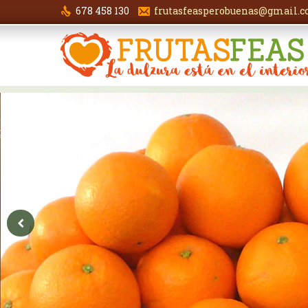
678 458 130
frutasfeasperobuenas@gmail.