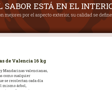
L SABOR ESTÁ EN EL INTERI
n mejores por el aspecto exterior, su calidad se define 
as de Valencia 16 kg
 y Mandarinas valencianas,
as como cualquier
ue se recolectan cada día
el mismo árbol,
ente no despreciamos
 naranjas y mandarinas que
libre o apariencia no admite
po de mercado.