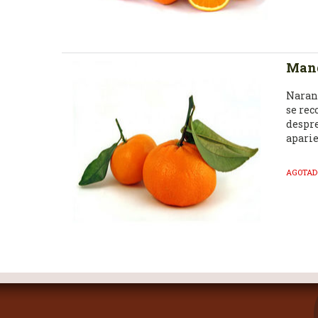
Mand
Naranj
se rec
despre
aparie
Nosotr
AGOTAD
estéti