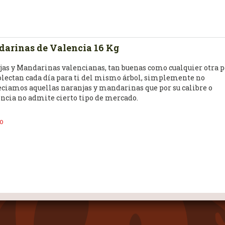
arinas de Valencia 16 Kg
as y Mandarinas valencianas, tan buenas como cualquier otra 
olectan cada día para ti del mismo árbol, simplemente no
ciamos aquellas naranjas y mandarinas que por su calibre o
ncia no admite cierto tipo de mercado.
os pensamos que si vas a tirar la piel ¿por qué pagar más por u
O
ca que no se aprovecha?