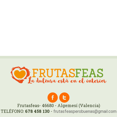
pensamos que si vas a tirar
por qué pagar más por una
que no se aprovecha?
Frutasfeas- 46680 - Algemesí (Valencia)
TELÉFONO:
678 458 130
-
frutasfeasperobuenas@gmail.com