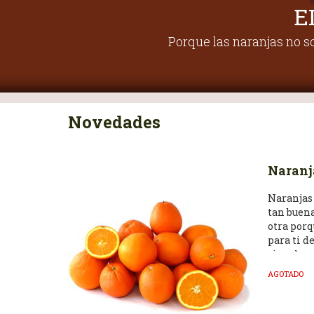
E
Porque las naranjas no so
Novedades
Naranj
Naranjas
tan buen
otra porq
para ti d
simplem
aquellas
AGOTADO
por su ca
cierto ti