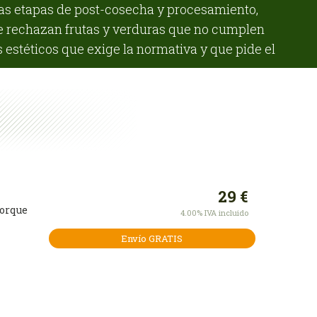
las etapas de post-cosecha y procesamiento,
e rechazan frutas y verduras que no cumplen
 estéticos que exige la normativa y que pide el
29
€
porque
4.00%
IVA incluido
Envío GRATIS
na