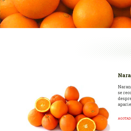
Nara
Naranj
se rec
despre
aparie
Nosotr
AGOTAD
estéti