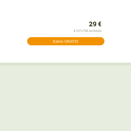
Nosotros 
la piel ¿
estética 
29
€
4.00%
IVA incluido
Envío GRATIS